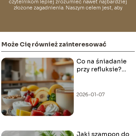
czytelnikom lepiej zrozumieć nawet najbardziej
złożone zagadnienia. Naszym celem jest, aby
każdy mógł poczuć się pewnie i swobodnie w
świecie pełnym stylu i dobrych wyborów.
Może Cię również zainteresować
Co na śniadanie
przy refluksie?
Sprawdź
najlepsze
propozycje!
2026-01-07
Jaki szampon do