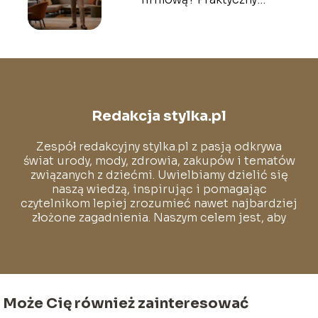
poradnik
Redakcja stylka.pl
Zespół redakcyjny stylka.pl z pasją odkrywa
świat urody, mody, zdrowia, zakupów i tematów
związanych z dziećmi. Uwielbiamy dzielić się
naszą wiedzą, inspirując i pomagając
czytelnikom lepiej zrozumieć nawet najbardziej
złożone zagadnienia. Naszym celem jest, aby
każdy mógł poczuć się pewnie i swobodnie w
świecie pełnym stylu i dobrych wyborów.
Może Cię również zainteresować