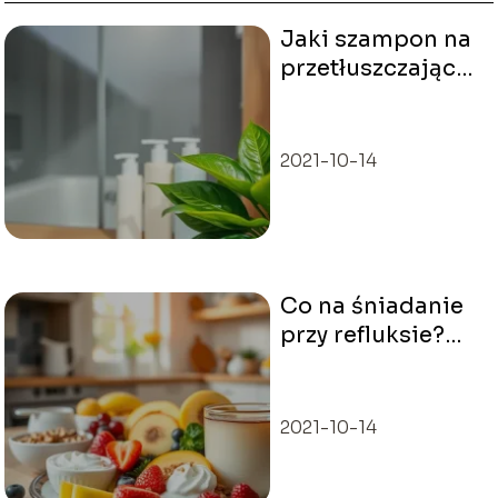
Jaki szampon na
przetłuszczające
się włosy?
Sprawdź nasze
porady!
2021-10-14
Co na śniadanie
przy refluksie?
Sprawdź
najlepsze
propozycje!
2021-10-14