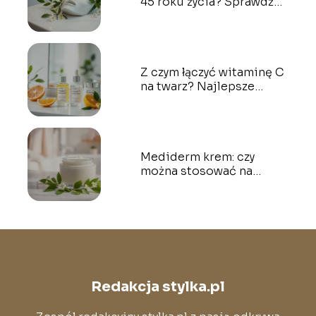
45 roku życia? Sprawdź
opinie na forum
Z czym łączyć witaminę C
na twarz? Najlepsze
połączenia kosmetyczne
Mediderm krem: czy
można stosować na
twarz? Odpowiadamy!
Redakcja stylka.pl