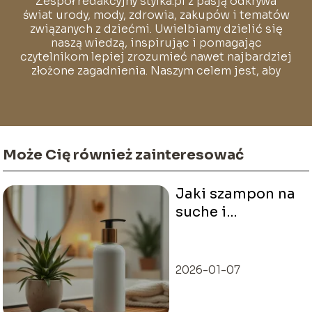
Zespół redakcyjny stylka.pl z pasją odkrywa
świat urody, mody, zdrowia, zakupów i tematów
związanych z dziećmi. Uwielbiamy dzielić się
naszą wiedzą, inspirując i pomagając
czytelnikom lepiej zrozumieć nawet najbardziej
złożone zagadnienia. Naszym celem jest, aby
każdy mógł poczuć się pewnie i swobodnie w
świecie pełnym stylu i dobrych wyborów.
Może Cię również zainteresować
Jaki szampon na
suche i
zniszczone
włosy? Sprawdź
opinie na forum!
2026-01-07