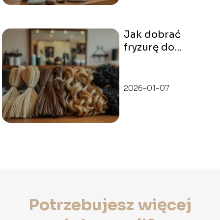
Jak dobrać
fryzurę do
twarzy?
Praktyczny
przewodnik po
2026-01-07
kształtach
Potrzebujesz więcej