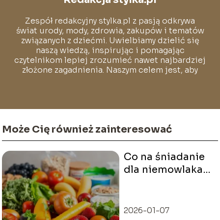
Zespół redakcyjny stylka.pl z pasją odkrywa
świat urody, mody, zdrowia, zakupów i tematów
związanych z dziećmi. Uwielbiamy dzielić się
naszą wiedzą, inspirując i pomagając
czytelnikom lepiej zrozumieć nawet najbardziej
złożone zagadnienia. Naszym celem jest, aby
każdy mógł poczuć się pewnie i swobodnie w
świecie pełnym stylu i dobrych wyborów.
Może Cię również zainteresować
Co na śniadanie
dla niemowlaka
zamiast kaszki?
Sprawdź zdrowe
alternatywy!
2026-01-07