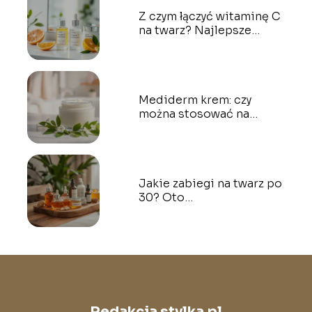
Z czym łączyć witaminę C
na twarz? Najlepsze
połączenia kosmetyczne
Mediderm krem: czy
można stosować na
twarz? Odpowiadamy!
Jakie zabiegi na twarz po
30? Oto
najskuteczniejsze opcje
Redakcja stylka.pl