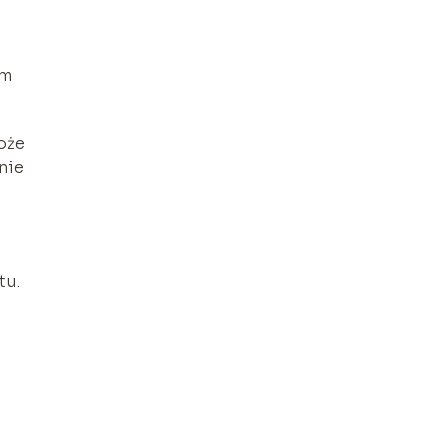
ym
oże
 nie
tu.