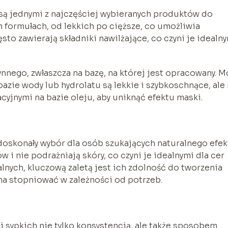
, są jednymi z najczęściej wybieranych produktów do
h formułach, od lekkich po cięższe, co umożliwia
to zawierają składniki nawilżające, co czyni je idealn
nnego, zwłaszcza na bazę, na której jest opracowany. M
 bazie wody lub hydrolatu są lekkie i szybkoschnące, ale
yjnymi na bazie oleju, aby uniknąć efektu maski.
 doskonały wybór dla osób szukających naturalnego efek
 i nie podrażniają skóry, co czyni je idealnymi dla cer
nych, kluczową zaletą jest ich zdolność do tworzenia
na stopniować w zależności od potrzeb.
i sypkich nie tylko konsystencją, ale także sposobem