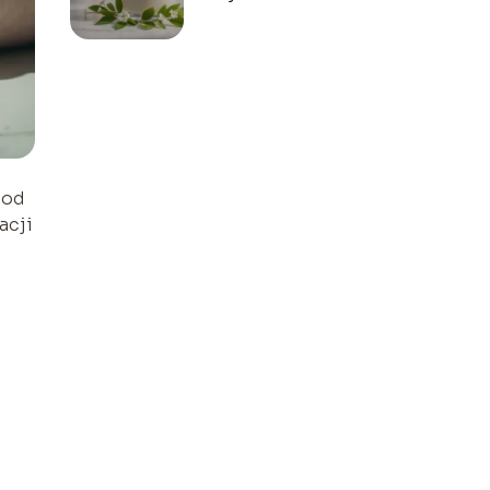
stosować na twarz?
Odpowiadamy!
pod
acji