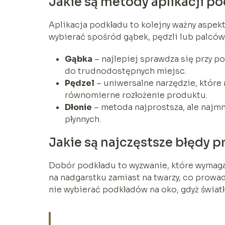
Jakie są metody aplikacji p
Aplikacja podkładu to kolejny ważny aspek
wybierać spośród gąbek, pędzli lub palców,
Gąbka
– najlepiej sprawdza się przy p
do trudnodostępnych miejsc.
Pędzel
– uniwersalne narzędzie, któr
równomierne rozłożenie produktu.
Dłonie
– metoda najprostsza, ale najmn
płynnych.
Jakie są najczęstsze błędy 
Dobór podkładu to wyzwanie, które wymaga
na nadgarstku zamiast na twarzy, co prowad
nie wybierać podkładów na oko, gdyż świat