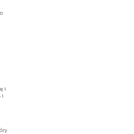
ło
ę i
 i
óry