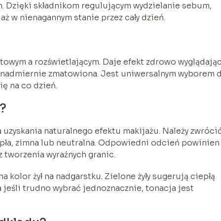
ych. Dzięki składnikom regulującym wydzielanie sebum,
ż w nienagannym stanie przez cały dzień.
owym a rozświetlającym. Daje efekt zdrowo wyglądają
 ani nadmiernie zmatowiona. Jest uniwersalnym wyborem d
ię na co dzień.
?
 uzyskania naturalnego efektu makijażu. Należy zwróci
epła, zimna lub neutralna. Odpowiedni odcień powinien
z tworzenia wyraźnych granic.
a kolor żył na nadgarstku. Zielone żyły sugerują ciepłą
a jeśli trudno wybrać jednoznacznie, tonacja jest