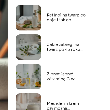
Retinol na twarz: co
daje i jak go
stosować?
Jakie zabiegi na
twarz po 45 roku
życia? Sprawdź
opinie na forum
Z czym łączyć
witaminę C na
twarz? Najlepsze
połączenia
kosmetyczne
Mediderm krem:
czy można