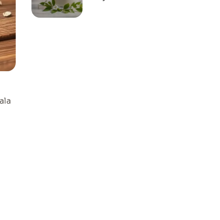
stosować na twarz?
Odpowiadamy!
ala