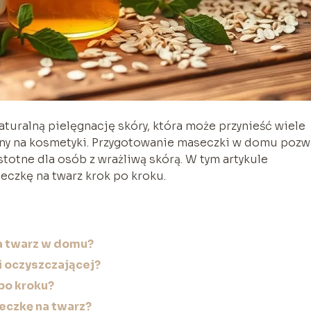
uralną pielęgnację skóry, która może przynieść wiele
uny na kosmetyki. Przygotowanie maseczki w domu pozw
istotne dla osób z wrażliwą skórą. W tym artykule
eczkę na twarz krok po kroku.
a twarz w domu?
i oczyszczającej?
po kroku?
czkę na twarz?