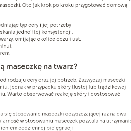
 maseczki. Oto jak krok po kroku przygotować domową
iając typ cery i jej potrzeby.
kania jednolitej konsystencji.
arzy, omijając okolice oczu i ust.
minut.
krem.
ą maseczkę na twarz?
od rodzaju cery oraz jej potrzeb. Zazwyczaj maseczki
iu, jednak w przypadku skóry tłustej lub trądzikowej
niu. Warto obserwować reakcję skóry i dostosować
ca się stosowanie maseczki oczyszczającej raz na dwa
gularność w stosowaniu maseczek pozwala na utrzymani
nieniem codziennej pielęgnacji.