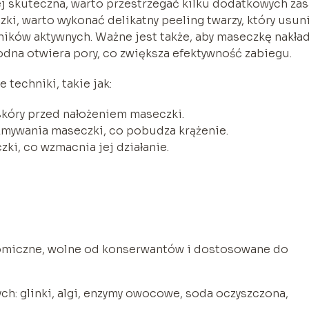
 skuteczna, warto przestrzegać kilku dodatkowych zas
ki, warto wykonać delikatny peeling twarzy, który usun
dników aktywnych. Ważne jest także, aby maseczkę nakła
dna otwiera pory, co zwiększa efektywność zabiegu.
techniki, takie jak:
kóry przed nałożeniem maseczki.
mywania maseczki, co pobudza krążenie.
ki, co wzmacnia jej działanie.
omiczne, wolne od konserwantów i dostosowane do
ch: glinki, algi, enzymy owocowe, soda oczyszczona,