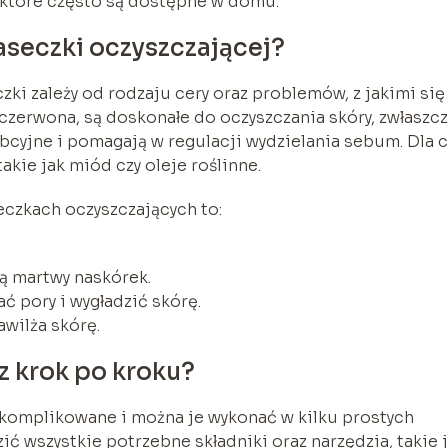
 które często są dostępne w domu.
aseczki oczyszczającej?
 zależy od rodzaju cery oraz problemów, z jakimi się
zy czerwona, są doskonałe do oczyszczania skóry, zwłaszc
rbcyjne i pomagają w regulacji wydzielania sebum. Dla c
akie jak miód czy oleje roślinne.
eczkach oczyszczających to:
ą martwy naskórek.
 pory i wygładzić skórę.
awilża skórę.
z krok po kroku?
skomplikowane i można je wykonać w kilku prostych
ić wszystkie potrzebne składniki oraz narzędzia, takie 