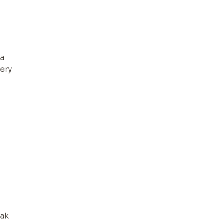
za
ery
jak