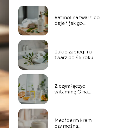
Retinol na twarz: co
daje i jak go
stosować?
Jakie zabiegi na
twarz po 45 roku
życia? Sprawdź
opinie na forum
Z czym łączyć
witaminę C na
twarz? Najlepsze
połączenia
kosmetyczne
Mediderm krem:
czy można