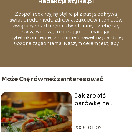
Redakcja stylka.pl
Zespół redakcyjny stylka.pl z pasją odkrywa
świat urody, mody, zdrowia, zakupów i tematów
związanych z dziećmi. Uwielbiamy dzielić się
naszą wiedzą, inspirując i pomagając
czytelnikom lepiej zrozumieć nawet najbardziej
złożone zagadnienia. Naszym celem jest, aby
każdy mógł poczuć się pewnie i swobodnie w
świecie pełnym stylu i dobrych wyborów.
Może Cię również zainteresować
Jak zrobić
parówkę na
twarz?
Przewodnik krok
po kroku
2026-01-07