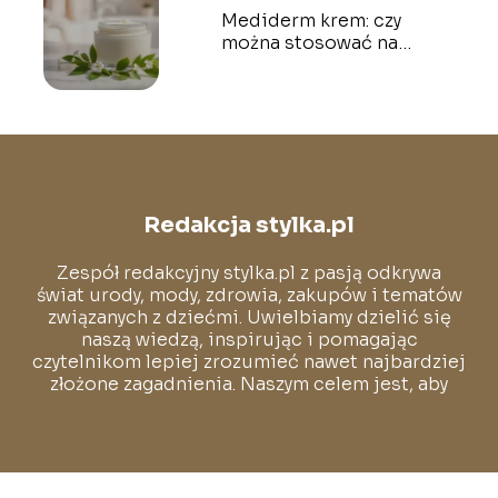
Mediderm krem: czy
można stosować na
twarz? Odpowiadamy!
Redakcja stylka.pl
Zespół redakcyjny stylka.pl z pasją odkrywa
świat urody, mody, zdrowia, zakupów i tematów
związanych z dziećmi. Uwielbiamy dzielić się
naszą wiedzą, inspirując i pomagając
czytelnikom lepiej zrozumieć nawet najbardziej
złożone zagadnienia. Naszym celem jest, aby
każdy mógł poczuć się pewnie i swobodnie w
świecie pełnym stylu i dobrych wyborów.