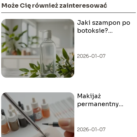
Może Cię również zainteresować
Jaki szampon po
botoksie?
Wybierz najlepszy
dla swoich
włosów!
2026-01-07
Makijaż
permanentny
brwi – ile
kosztuje i co
warto wiedzieć?
2026-01-07