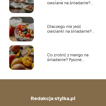
owsiane na śniadanie?
Praktyczne porady i
przepisy
Dlaczego nie jeść
owsianki na śniadanie?
Oto najważniejsze
powody
Co zrobić z mango na
śniadanie? Pyszne
przepisy i pomysły
Redakcja stylka.pl