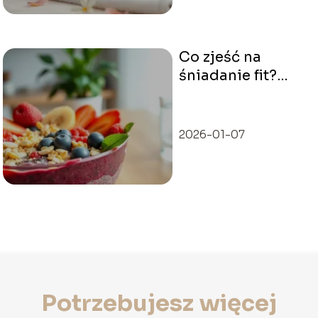
Co zjeść na
śniadanie fit?
Pomysły na
zdrowe i szybkie
posiłki
2026-01-07
Potrzebujesz więcej