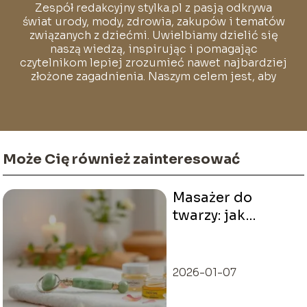
Zespół redakcyjny stylka.pl z pasją odkrywa
świat urody, mody, zdrowia, zakupów i tematów
związanych z dziećmi. Uwielbiamy dzielić się
naszą wiedzą, inspirując i pomagając
czytelnikom lepiej zrozumieć nawet najbardziej
złożone zagadnienia. Naszym celem jest, aby
każdy mógł poczuć się pewnie i swobodnie w
świecie pełnym stylu i dobrych wyborów.
Może Cię również zainteresować
Masażer do
twarzy: jak
używać, aby
uzyskać najlepsze
efekty?
2026-01-07