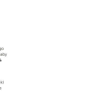
go
 aby
%
ęki
e