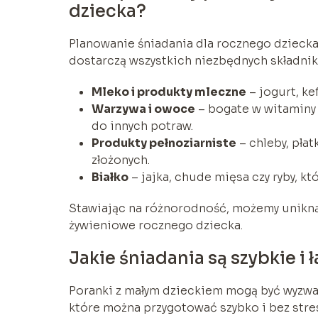
dziecka?
Planowanie śniadania dla rocznego dzieck
dostarczą wszystkich niezbędnych składni
Mleko i produkty mleczne
– jogurt, ke
Warzywa i owoce
– bogate w witaminy
do innych potraw.
Produkty pełnoziarniste
– chleby, pła
złożonych.
Białko
– jajka, chude mięsa czy ryby, kt
Stawiając na różnorodność, możemy unikną
żywieniowe rocznego dziecka.
Jakie śniadania są szybkie i
Poranki z małym dzieckiem mogą być wyzwan
które można przygotować szybko i bez stres