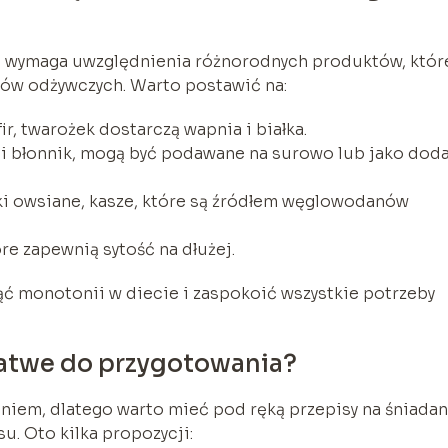
a wymaga uwzględnienia różnorodnych produktów, któr
ków odżywczych. Warto postawić na:
fir, twarożek dostarczą wapnia i białka.
 i błonnik, mogą być podawane na surowo lub jako dod
tki owsiane, kasze, które są źródłem węglowodanów
óre zapewnią sytość na dłużej.
ć monotonii w diecie i zaspokoić wszystkie potrzeby
 łatwe do przygotowania?
iem, dlatego warto mieć pod ręką przepisy na śniadan
u. Oto kilka propozycji: