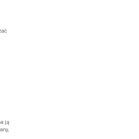
,
zać
a ją
any,