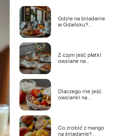
Gdzie na śniadanie
w Gdańsku?
Najlepsze miejsca
do spróbowania!
Z czym jeść płatki
owsiane na
śniadanie?
Praktyczne porady i
przepisy
Dlaczego nie jeść
owsianki na
śniadanie? Oto
najważniejsze
powody
Co zrobić z mango
na śniadanie?