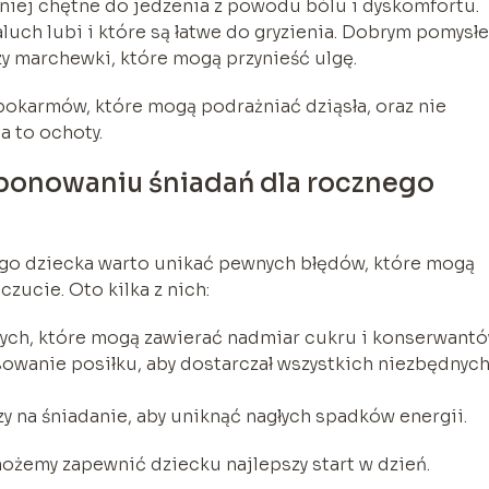
iej chętne do jedzenia z powodu bólu i dyskomfortu.
uch lubi i które są łatwe do gryzienia. Dobrym pomysł
y marchewki, które mogą przynieść ulgę.
pokarmów, które mogą podrażniać dziąsła, oraz nie
a to ochoty.
mponowaniu śniadań dla rocznego
go dziecka warto unikać pewnych błędów, które mogą
zucie. Oto kilka z nich:
ch, które mogą zawierać nadmiar cukru i konserwantó
owanie posiłku, aby dostarczał wszystkich niezbędnyc
y na śniadanie, aby uniknąć nagłych spadków energii.
możemy zapewnić dziecku najlepszy start w dzień.