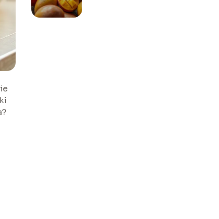
Pyszne przepisy i
pomysły
ie
ki
a?