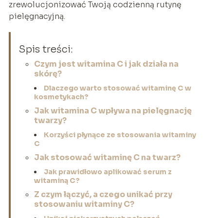
zrewolucjonizować Twoją codzienną rutynę
pielęgnacyjną.
Spis treści:
Czym jest witamina C i jak działa na
skórę?
Dlaczego warto stosować witaminę C w
kosmetykach?
Jak witamina C wpływa na pielęgnację
twarzy?
Korzyści płynące ze stosowania witaminy
C
Jak stosować witaminę C na twarz?
Jak prawidłowo aplikować serum z
witaminą C?
Z czym łączyć, a czego unikać przy
stosowaniu witaminy C?