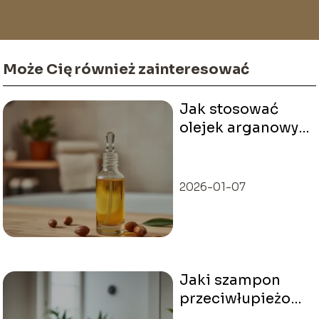
świecie pełnym stylu i dobrych wyborów.
Może Cię również zainteresować
Jak stosować
olejek arganowy
na twarz? 5
prostych kroków
2026-01-07
Jaki szampon
przeciwłupieżowy
wybrać? Sprawdź