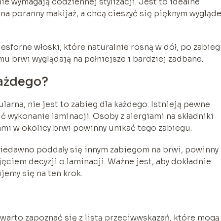
nie wymagają codziennej stylizacji. Jest to idealne
 na poranny makijaż, a chcą cieszyć się pięknym wygląd
esforne włoski, które naturalnie rosną w dół, po zabieg
mu brwi wyglądają na pełniejsze i bardziej zadbane.
każdego?
larna, nie jest to zabieg dla każdego. Istnieją pewne
 wykonanie laminacji. Osoby z alergiami na składniki
ami w okolicy brwi powinny unikać tego zabiegu.
 niedawno poddały się innym zabiegom na brwi, powinny
ęciem decyzji o laminacji. Ważne jest, aby dokładnie
jemy się na ten krok.
warto zapoznać się z listą przeciwwskazań, które mogą