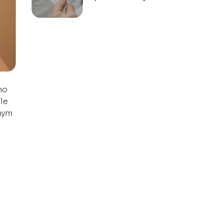
– ile trwa zabieg i
jak wygląda
proces?
no
le
żnym