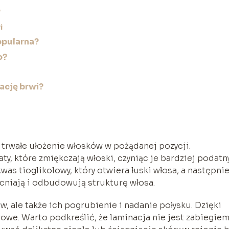
?
i
opularna?
o?
ację brwi?
 trwałe ułożenie włosków w pożądanej pozycji.
ty, które zmiękczają włoski, czyniąc je bardziej podat
kwas tioglikolowy, który otwiera łuski włosa, a następni
acniają i odbudowują strukturę włosa.
ów, ale także ich pogrubienie i nadanie połysku. Dzięki
rowe. Warto podkreślić, że laminacja nie jest zabiegie