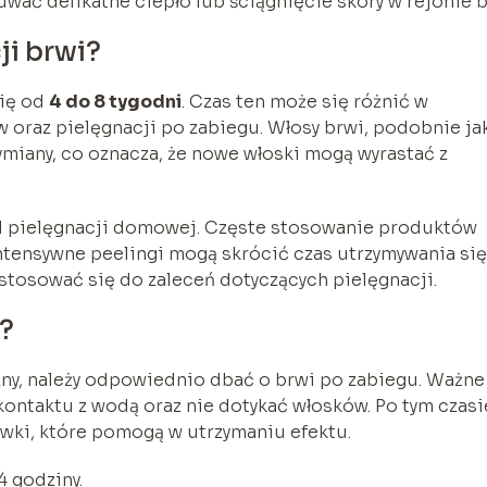
ać delikatne ciepło lub ściągnięcie skóry w rejonie b
ji brwi?
się od
4 do 8 tygodni
. Czas ten może się różnić w
 oraz pielęgnacji po zabiegu. Włosy brwi, podobnie ja
wymiany, co oznacza, że nowe włoski mogą wyrastać z
 od pielęgnacji domowej. Częste stosowanie produktów
ntensywne peelingi mogą skrócić czas utrzymywania się
 stosować się do zaleceń dotyczących pielęgnacji.
i?
czny, należy odpowiednio dbać o brwi po zabiegu. Ważne
 kontaktu z wodą oraz nie dotykać włosków. Po tym czasi
wki, które pomogą w utrzymaniu efektu.
4 godziny.