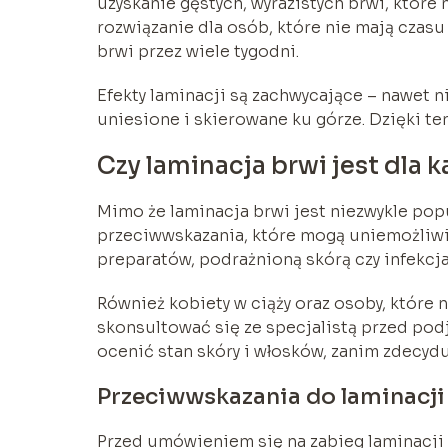
uzyskanie gęstych, wyrazistych brwi, które 
rozwiązanie dla osób, które nie mają czasu
brwi przez wiele tygodni.
Efekty laminacji są zachwycające – nawet ni
uniesione i skierowane ku górze. Dzięki te
Czy laminacja brwi jest dla 
Mimo że laminacja brwi jest niezwykle popu
przeciwwskazania, które mogą uniemożliwić
preparatów, podrażnioną skórą czy infekcj
Również kobiety w ciąży oraz osoby, które
skonsultować się ze specjalistą przed podj
ocenić stan skóry i włosków, zanim zdecydu
Przeciwwskazania do laminacji
Przed umówieniem się na zabieg laminacji 