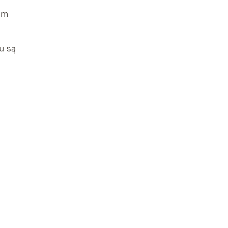
em
u są