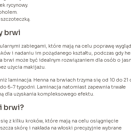
jek rycynowy.
oholem.
 szczoteczką.
y brwi
pularnymi zabiegami, które mają na celu poprawę wyglą
osków i nadaniu im pożądanego kształtu, podczas gdy h
a brwi może być idealnym rozwiązaniem dla osób o jas
bez użycia makijażu.
niż laminacja. Henna na brwiach trzyma się od 10 do 21 
 do 6-7 tygodni. Laminacja natomiast zapewnia trwałe
ną dla uzyskania kompleksowego efektu.
i brwi?
się z kilku kroków, które mają na celu osiągnięcie
szcza skórę i nakłada na włoski precyzyjnie wybrane