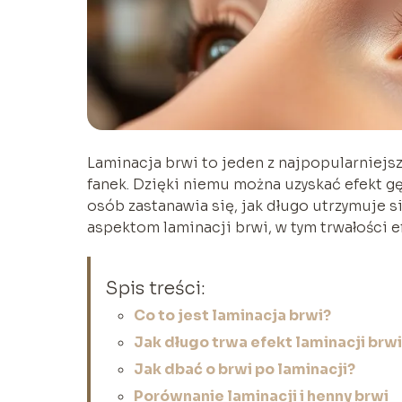
Laminacja brwi to jeden z najpopularniejs
fanek. Dzięki niemu można uzyskać efekt gę
osób zastanawia się, jak długo utrzymuje si
aspektom laminacji brwi, w tym trwałości e
Spis treści:
Co to jest laminacja brwi?
Jak długo trwa efekt laminacji brw
Jak dbać o brwi po laminacji?
Porównanie laminacji i henny brwi