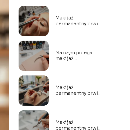
Makijaż
permanentny brwi
w Krakowie – gdzie
najlepiej wykonać?
Na czym polega
makijaż
permanentny brwi?
Wszystko, co
musisz wiedzieć
Makijaż
permanentny brwi
w Szczecinie –
gdzie najlepiej?
Makijaż
permanentny brwi