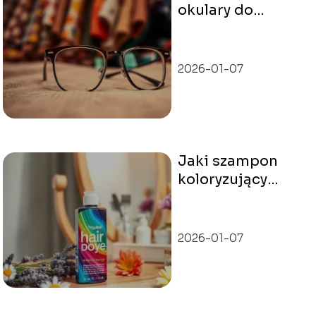
okulary do
twarzy?
Praktyczne
wskazówki i
2026-01-07
porady
Jaki szampon
koloryzujący
pokryje siwe
włosy?
Odpowiedzi na
2026-01-07
najważniejsze
pytania