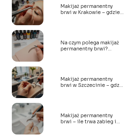
Makijaż permanentny
brwi w Krakowie – gdzie
najlepiej wykonać?
Na czym polega makijaż
permanentny brwi?
Wszystko, co musisz
wiedzieć
Makijaż permanentny
brwi w Szczecinie – gdzie
najlepiej?
Makijaż permanentny
brwi – ile trwa zabieg i
jak wygląda proces?